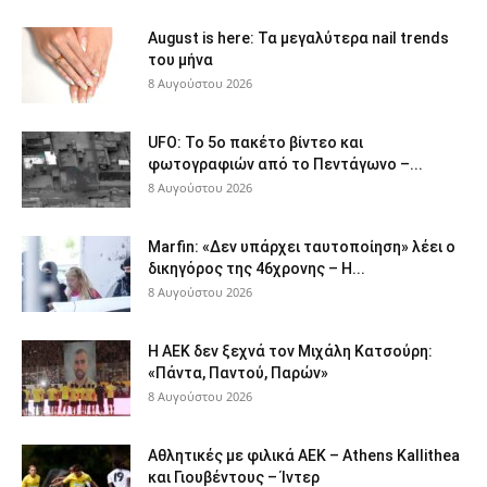
August is here: Τα μεγαλύτερα nail trends
του μήνα
8 Αυγούστου 2026
UFO: Το 5ο πακέτο βίντεο και
φωτογραφιών από το Πεντάγωνο –...
8 Αυγούστου 2026
Marfin: «Δεν υπάρχει ταυτοποίηση» λέει ο
δικηγόρος της 46χρονης – Η...
8 Αυγούστου 2026
Η ΑΕΚ δεν ξεχνά τον Μιχάλη Κατσούρη:
«Πάντα, Παντού, Παρών»
8 Αυγούστου 2026
Αθλητικές με φιλικά ΑΕΚ – Athens Kallithea
και Γιουβέντους – Ίντερ