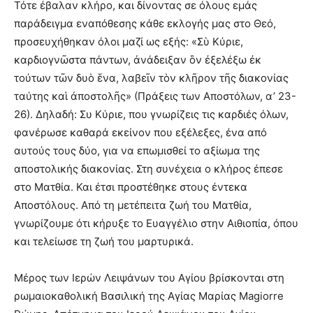
Τότε έβαλαν κλήρο, και δίνοντας σε όλους εμάς
παράδειγμα εναπόθεσης κάθε εκλογής μας στο Θεό,
προσευχήθηκαν όλοι μαζί ως εξής: «Σὺ Κύριε,
καρδιογνῶστα πάντων, ἀνάδειξαν ὃν ἐξελέξω ἐκ
τούτων τῶν δυὸ ἕνα, λαβεῖν τὸν κλῆρον τῆς διακονίας
ταύτης καὶ ἀποστολῆς» (Πράξεις των Αποστόλων, α’ 23-
26). Δηλαδή: Συ Κύριε, που γνωρίζεις τις καρδιές όλων,
φανέρωσε καθαρά εκείνον που εξέλεξες, ένα από
αυτούς τους δύο, για να επωμισθεί το αξίωμα της
αποστολικής διακονίας. Στη συνέχεια ο κλήρος έπεσε
στο Ματθία. Και έτσι προστέθηκε στους έντεκα
Αποστόλους. Από τη μετέπειτα ζωή του Ματθία,
γνωρίζουμε ότι κήρυξε το Ευαγγέλιο στην Αιθιοπία, όπου
και τελείωσε τη ζωή του μαρτυρικά.
Μέρος των Ιερών Λειψάνων του Αγίου βρίσκονται στη
ρωμαιοκαθολική Βασιλική της Αγίας Μαρίας Magiorre