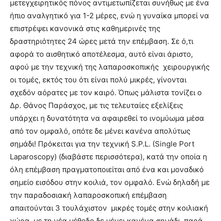
μετεγχειρητικός πόνος αντιμετωπίζεται συνήθως με ένα
ήπιο αναλγητικό για 1-2 μέρες, ενώ η γυναίκα μπορεί να
επιστρέψει κανονικά στις καθημερινές της
δραστηριότητες 24 ώρες μετά την επέμβαση. Σε ό,τι
αφορά το αισθητικό αποτέλεσμα, αυτό είναι άριστο,
αφού με την τεχνική της λαπαροσκοπικής χειρουργικής
οι τομές, εκτός του ότι είναι πολύ μικρές, γίνονται
σχεδόν αόρατες με τον καιρό. Όπως μάλιστα τονίζει ο
Δρ. Θάνος Παράσχος, με τις τελευταίες εξελίξεις
υπάρχει η δυνατότητα να αφαιρεθεί το ινομύωμα μέσα
από τον ομφαλό, οπότε δε μένει κανένα απολύτως
σημάδι! Πρόκειται για την τεχνική S.P.L. (Single Port
Laparoscopy) (διαβάστε περισσότερα), κατά την οποία η
όλη επέμβαση πραγματοποιείται από ένα και μοναδικό
σημείο εισόδου στην κοιλιά, τον ομφαλό. Ενώ δηλαδή µε
την παραδοσιακή λαπαροσκοπική επέµβαση
απαιτούνται 3 τουλάχιστον µικρές τοµές στην κοιλιακή
χώρα, µε τη νέα µέθοδο δε μένει κανένα σημάδι, παρά