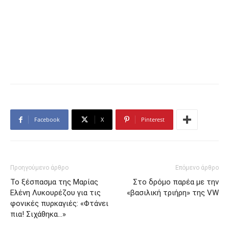
Facebook
X
Pinterest
Προηγούμενο άρθρο
Επόμενο άρθρο
Το ξέσπασμα της Μαρίας
Στο δρόμο παρέα με την
Ελένη Λυκουρέζου για τις
«βασιλική τριήρη» της VW
φονικές πυρκαγιές: «Φτάνει
πια! Σιχάθηκα…»