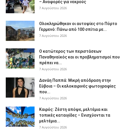
– Αναφορές για νεκρούς
7 Αυγούστου 2026
Ολοκληρώθηκαν οι αυτοψίες στο Πόρτο
Γερμενό: Πάνω από 100 σπίτια με...
7 Αυγούστου 2026
Ο κατώτερος των περιστάσεων
Παναθηναϊκός και οι προβληματισμοί που
πρέπει να...
7 Αυγούστου 2026
Δανάη Παππά: Μικρή απόδραση στην
Εύβοια – Οι καλοκαιρινές φωτογραφίες
που...
7 Αυγούστου 2026
Καιρός: Ζέστη απόψε, μελτέμια και
τοπικές καταιγίδες – Ενισχύονται τα
μελτέμια...
7 Αυγούστου 2026