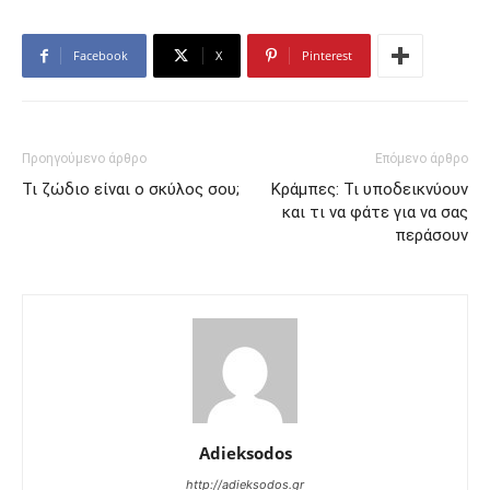
Facebook
X
Pinterest
Προηγούμενο άρθρο
Επόμενο άρθρο
Τι ζώδιο είναι ο σκύλος σου;
Κράμπες: Τι υποδεικνύουν
και τι να φάτε για να σας
περάσουν
Adieksodos
http://adieksodos.gr