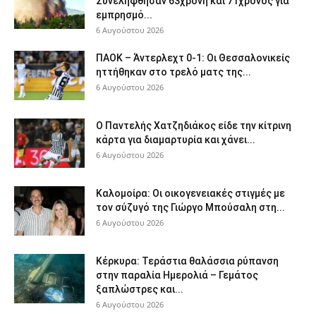
Συνελήφθησαν 63χρονη και 71χρονος για
εμπρησμό...
6 Αυγούστου 2026
ΠΑΟΚ – Άντερλεχτ 0-1: Οι Θεσσαλονικείς
ηττήθηκαν στο τρελό ματς της...
6 Αυγούστου 2026
Ο Παντελής Χατζηδιάκος είδε την κίτρινη
κάρτα για διαμαρτυρία και χάνει...
6 Αυγούστου 2026
Καλομοίρα: Οι οικογενειακές στιγμές με
τον σύζυγό της Γιώργο Μπούσαλη στη...
6 Αυγούστου 2026
Κέρκυρα: Τεράστια θαλάσσια ρύπανση
στην παραλία Ημερολιά – Γεμάτος
ξαπλώστρες και...
6 Αυγούστου 2026