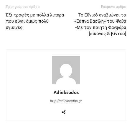
Προηγούμενο άρθρο
Επόμενο άρθρο
Έξι τροφές με πολλά λιπαρά
Το Εθνικό αναβιώνει το
που είναι όμως πολύ
«Ξύπνα Βασίλη» του Ψαθά
υγιεινές
-Με τον ποιητή Φανφάρα
[εικόνες & βίντεο]
Adieksodos
http://adieksodos.gr