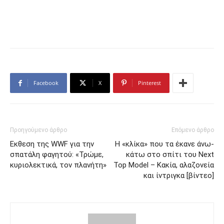
Facebook
X
Pinterest
Προηγούμενο άρθρο
Επόμενο άρθρο
Εκθεση της WWF για την
Η «κλίκα» που τα έκανε άνω-
σπατάλη φαγητού: «Τρώμε,
κάτω στο σπίτι του Next
κυριολεκτικά, τον πλανήτη»
Top Model – Κακία, αλαζονεία
και ίντριγκα [βίντεο]