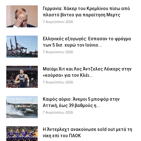
Γερμανία: Χάκερ του Κρεμλίνου πίσω από
πλαστό βίντεο για παραίτηση Μερτς
7 Αυγούστου 2026
Ελληνικές εξαγωγές: Εσπασαν το φράγμα
των 5 δισ. ευρώ τον Ιούνιο...
7 Αυγούστου 2026
Μαϊάμι Χιτ και Λος Άντζελες Λέικερς στην
«κούρσα» για τον Κλέι...
7 Αυγούστου 2026
Καιρός αύριο: Άνεμοι 5 μποφόρ στην
Αττική, έως 39 βαθμούς η...
7 Αυγούστου 2026
Η Άντερλεχτ ανακοίνωσε sold out μετά τη
νίκη επί του ΠΑΟΚ