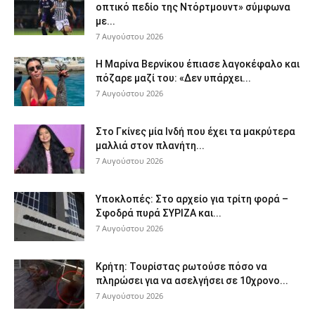
οπτικό πεδίο της Ντόρτμουντ» σύμφωνα
με...
7 Αυγούστου 2026
Η Μαρίνα Βερνίκου έπιασε λαγοκέφαλο και
πόζαρε μαζί του: «Δεν υπάρχει...
7 Αυγούστου 2026
Στο Γκίνες μία Ινδή που έχει τα μακρύτερα
μαλλιά στον πλανήτη...
7 Αυγούστου 2026
Υποκλοπές: Στο αρχείο για τρίτη φορά –
Σφοδρά πυρά ΣΥΡΙΖΑ και...
7 Αυγούστου 2026
Κρήτη: Τουρίστας ρωτούσε πόσο να
πληρώσει για να ασελγήσει σε 10χρονο...
7 Αυγούστου 2026