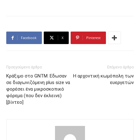
Facebook
X
Pinterest
Προηγούμενο άρθρο
Επόμενο άρθρο
Κράξιμο στο GNTM: Εδωσαν
Η αρχοντική κωμόπολη των
σε διαγωνιζόμενη plus size να
ευεργετών
φορέσει ένα μικροσκοπικό
φόρεμα (που δεν έκλεινε)
[βίντεο]