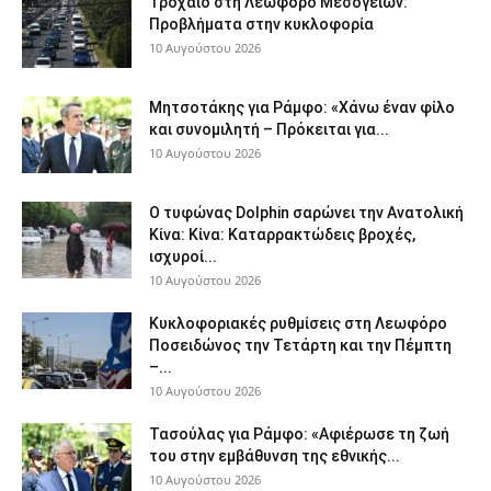
Τροχαίο στη Λεωφόρο Μεσογείων:
Προβλήματα στην κυκλοφορία
10 Αυγούστου 2026
Μητσοτάκης για Ράμφο: «Χάνω έναν φίλο
και συνομιλητή – Πρόκειται για...
10 Αυγούστου 2026
Ο τυφώνας Dolphin σαρώνει την Ανατολική
Κίνα: Κίνα: Καταρρακτώδεις βροχές,
ισχυροί...
10 Αυγούστου 2026
Κυκλοφοριακές ρυθμίσεις στη Λεωφόρο
Ποσειδώνος την Τετάρτη και την Πέμπτη
–...
10 Αυγούστου 2026
Τασούλας για Ράμφο: «Αφιέρωσε τη ζωή
του στην εμβάθυνση της εθνικής...
10 Αυγούστου 2026