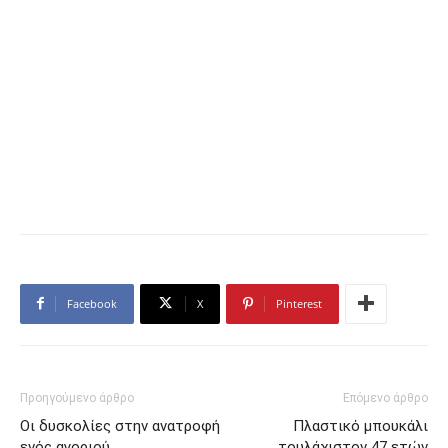
Facebook
X
Pinterest
Προηγούμενο άρθρο
Επόμενο άρθρο
Οι δυσκολίες στην ανατροφή
Πλαστικό μπουκάλι
ενός αγοριού
τουλάχιστον 47 ετών