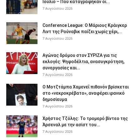
Ιούλιο – Πού καταγράφηκαν οι...
7 Αυγούστου 2026
Conference League: Ο Μάριους Κράιγκερ
Λιντ της Ρούναβικ παίζει χωρίς χέρι,...
7 Αυγούστου 2026
Αγώνας δρόμου στον ΣΥΡΙΖΑ για τις
εκλογές: Ψηφοδέλτια, ανασυγκρότηση,
συνεργασίες και...
7 Αυγούστου 2026
Ο Μοτζτάμπα Χαμενεΐ πιθανόν βρίσκεται
στο «νεκροκρέβατο», αναφέρει ιρανικό
δημοσίευμα
7 Αυγούστου 2026
Χρήστος Τζόλης: Το τρομερό βίντεο της
Άρσεναλ με την ασίστ του...
7 Αυγούστου 2026