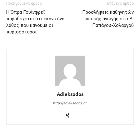
Προηγούμενο άρθρο
Επόμενο άρθρο
Η Όπρα Γουίνφρεϊ
Προσλήψεις καθηγητών
παραδέχεται ότι έκανε ένα
φυσικής αγωγής στο Δ.
λάθος που κάνουμε οι
Παπάγου-Χολαργού
περισσότεροι
Adieksodos
http://adieksodos.gr