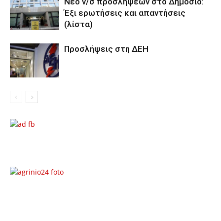
Νέο ν/σ προσλήψεων στο Δημόσιο:
Έξι ερωτήσεις και απαντήσεις
(λίστα)
Προσλήψεις στη ΔΕΗ