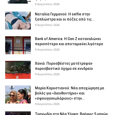
9 Αυγούστου 2026
Ναταλία Γερμανού: Η selfie στην
ξαπλώστρα και οι πόζες από τις...
9 Αυγούστου 2026
Bank of America: Η Gen Z καταναλώνει
περισσότερο και αποταμιεύει λιγότερο
9 Αυγούστου 2026
Χανιά: Πυροσβέστες μετέτρεψαν
πυροσβεστικό όχημα σε ενυδρείο
9 Αυγούστου 2026
Μαρία Καρυστιανού: Νέα αποχώρηση με
βολές για «διευθυντήριο» και
«σφουγγοκωλάριους» στην...
9 Αυγούστου 2026
Τραγωδία στη Νέα Υόρκη: Βρέφος 5 μηνών