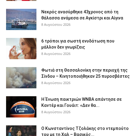
Νεκρός ανασύρθηκε 43χρονος από τη
θάλασσα ανάμεσα σε Αγκίστρι και Αίγινα
8 Αυγούστου 2026
6 τρόποι για σωστή ενυδάτωση που
μάλλον δεν γνωρίζεις
8 Αυγούστου 2026
Φωτιά στη Θεσσαλονίκη στην περιοχή της
Σίνδου – Κινητοποιήθηκαν 25 πυροσβέστες
8 Αυγούστου 2026
Η Ένωση παικτριών WNBA απάντησε σε
Καντέρ και Γουάιτ: «Δεν θα...
8 Αυγούστου 2026
Ο Κωνσταντίνος Τζολάκης στο ντεμπούτο
του με τη Χαλ – Βασικός...