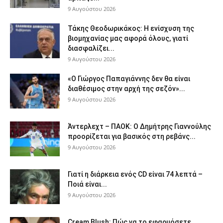
9 Αυγούστου 2026
Τάκης Θεοδωρικάκος: Η ενίσχυση της
βιομηχανίας μας αφορά όλους, γιατί
διασφαλίζει...
9 Αυγούστου 2026
«Ο Γιώργος Παπαγιάννης δεν θα είναι
διαθέσιμος στην αρχή της σεζόν»...
9 Αυγούστου 2026
Άντερλεχτ – ΠΑΟΚ: Ο Δημήτρης Γιαννούλης
προορίζεται για βασικός στη ρεβάνς...
9 Αυγούστου 2026
Γιατί η διάρκεια ενός CD είναι 74 λεπτά –
Ποιά είναι...
9 Αυγούστου 2026
Cream Blush: Πώς να το εφαρμόσετε