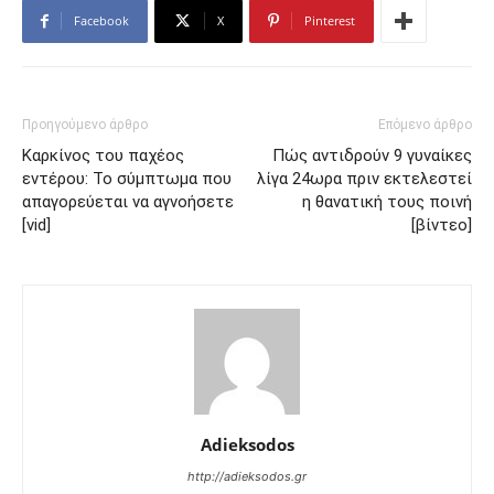
Facebook
X
Pinterest
Προηγούμενο άρθρο
Επόμενο άρθρο
Καρκίνος του παχέος
Πώς αντιδρούν 9 γυναίκες
εντέρου: Το σύμπτωμα που
λίγα 24ωρα πριν εκτελεστεί
απαγορεύεται να αγνοήσετε
η θανατική τους ποινή
[vid]
[βίντεο]
Adieksodos
http://adieksodos.gr