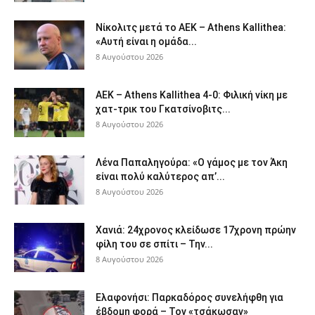
Νίκολιτς μετά το ΑΕΚ – Athens Kallithea:
«Αυτή είναι η ομάδα...
8 Αυγούστου 2026
ΑΕΚ – Athens Kallithea 4-0: Φιλική νίκη με
χατ-τρικ του Γκατσίνοβιτς...
8 Αυγούστου 2026
Λένα Παπαληγούρα: «Ο γάμος με τον Άκη
είναι πολύ καλύτερος απ’...
8 Αυγούστου 2026
Χανιά: 24χρονος κλείδωσε 17χρονη πρώην
φίλη του σε σπίτι – Την...
8 Αυγούστου 2026
Ελαφονήσι: Παρκαδόρος συνελήφθη για
έβδομη φορά – Τον «τσάκωσαν»