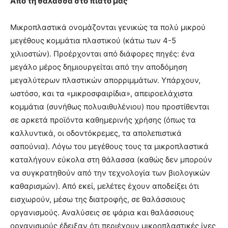
Από τη θάλασσα στο πιάτο μας
Μικροπλαστικά ονομάζονται γενικώς τα πολύ μικρού
μεγέθους κομμάτια πλαστικού (κάτω των 4-5
χιλιοστών). Προέρχονται από διάφορες πηγές: ένα
μεγάλο μέρος δημιουργείται από την αποδόμηση
μεγαλύτερων πλαστικών απορριμμάτων. Υπάρχουν,
ωστόσο, και τα «μικροσφαιρίδια», απειροελάχιστα
κομμάτια (συνήθως πολυαιθυλένιου) που προστίθενται
σε αρκετά προϊόντα καθημερινής χρήσης (όπως τα
καλλυντικά, οι οδοντόκρεμες, τα απολεπιστικά
σαπούνια). Λόγω του μεγέθους τους τα μικροπλαστικά
καταλήγουν εύκολα στη θάλασσα (καθώς δεν μπορούν
να συγκρατηθούν από την τεχνολογία των βιολογικών
καθαρισμών). Από εκεί, μελέτες έχουν αποδείξει ότι
εισχωρούν, μέσω της διατροφής, σε θαλάσσιους
οργανισμούς. Αναλύσεις σε ψάρια και θαλάσσιους
οργανισμούς έδειξαν ότι περιέχουν μικροπλαστικές ίνες