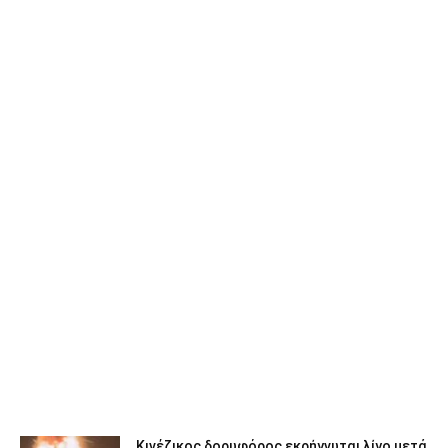
Κινέζικος δορυφόρος εκρήγνυται λίγο μετά