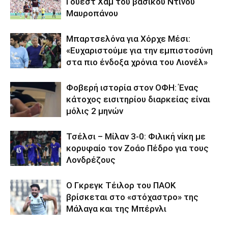
Γουέστ Χαμ του βασικού Ντίνου
Μαυροπάνου
Μπαρτσελόνα για Χόρχε Μέσι:
«Ευχαριστούμε για την εμπιστοσύνη
στα πιο ένδοξα χρόνια του Λιονέλ»
Φοβερή ιστορία στον ΟΦΗ: Ένας
κάτοχος εισιτηρίου διαρκείας είναι
μόλις 2 μηνών
Τσέλσι – Μίλαν 3-0: Φιλική νίκη με
κορυφαίο τον Ζοάο Πέδρο για τους
Λονδρέζους
Ο Γκρεγκ Τέιλορ του ΠΑΟΚ
βρίσκεται στο «στόχαστρο» της
Μάλαγα και της Μπέρνλι