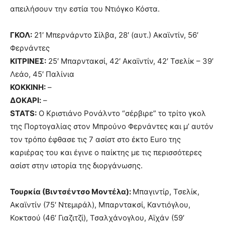
απειλήσουν την εστία του Ντιόγκο Κόστα.
ΓΚΟΛ:
21′ Μπερνάρντο Σίλβα, 28′ (αυτ.) Ακαϊντίν, 56′
Φερνάντες
ΚΙΤΡΙΝΕΣ:
25′ Μπαρντακσί, 42′ Ακαϊντίν, 42′ Τσελίκ – 39′
Λεάο, 45′ Παλίνια
ΚΟΚΚΙΝΗ:
–
ΔΟΚΑΡΙ:
–
STATS:
Ο Κριστιάνο Ρονάλντο “σέρβιρε” το τρίτο γκολ
της Πορτογαλίας στον Μπρούνο Φερνάντες και μ’ αυτόν
τον τρόπο έφθασε τις 7 ασίστ στο έκτο Euro της
καριέρας του και έγινε ο παίκτης με τις περισσότερες
ασίστ στην ιστορία της διοργάνωσης.
Τουρκία (Βιντσέντσο Μοντέλα):
Μπαγιντίρ, Τσελίκ,
Ακαϊντίν (75′ Ντεμιράλ), Μπαρντακσί, Καντιόγλου,
Κοκτσού (46′ Γιαζιτζί), Τσαλχάνογλου, Αϊχάν (59′