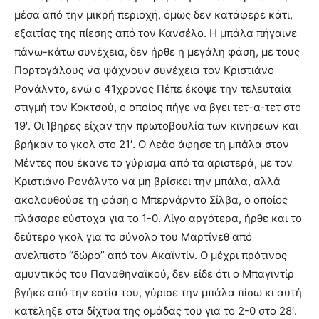
μέσα από την μικρή περιοχή, όμως δεν κατάφερε κάτι,
εξαιτίας της πίεσης από τον Κανσέλο. Η μπάλα πήγαινε
πάνω-κάτω συνέχεια, δεν ήρθε η μεγάλη φάση, με τους
Πορτογάλους να ψάχνουν συνέχεια τον Κριστιάνο
Ρονάλντο, ενώ ο 41χρονος Πέπε έκοψε την τελευταία
στιγμή τον Κοκτσού, ο οποίος πήγε να βγει τετ-α-τετ στο
19′. Οι Ίβηρες είχαν την πρωτοβουλία των κινήσεων και
βρήκαν το γκολ στο 21′. Ο Λεάο άφησε τη μπάλα στον
Μέντες που έκανε το γύρισμα από τα αριστερά, με τον
Κριστιάνο Ρονάλντο να μη βρίσκει την μπάλα, αλλά
ακολουθούσε τη φάση ο Μπερνάρντο Σίλβα, ο οποίος
πλάσαρε εύστοχα για το 1-0. Λίγο αργότερα, ήρθε και το
δεύτερο γκολ για το σύνολο του Μαρτίνεθ από
ανέλπιστο “δώρο” από τον Ακαϊντίν. Ο μέχρι πρότινος
αμυντικός του Παναθηναϊκού, δεν είδε ότι ο Μπαγιντίρ
βγήκε από την εστία του, γύρισε την μπάλα πίσω κι αυτή
κατέληξε στα δίχτυα της ομάδας του για το 2-0 στο 28′.