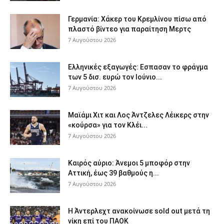
Γερμανία: Χάκερ του Κρεμλίνου πίσω από
πλαστό βίντεο για παραίτηση Μερτς
7 Αυγούστου 2026
Ελληνικές εξαγωγές: Εσπασαν το φράγμα
των 5 δισ. ευρώ τον Ιούνιο...
7 Αυγούστου 2026
Μαϊάμι Χιτ και Λος Άντζελες Λέικερς στην
«κούρσα» για τον Κλέι...
7 Αυγούστου 2026
Καιρός αύριο: Άνεμοι 5 μποφόρ στην
Αττική, έως 39 βαθμούς η...
7 Αυγούστου 2026
Η Άντερλεχτ ανακοίνωσε sold out μετά τη
νίκη επί του ΠΑΟΚ