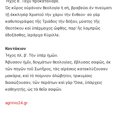
Ἦχος δ’. Ταχὺ προκατάλαβε.
Ὡς κῦρος οὐράνιον θεολογία ἡ σή, βραβεύει ἐν πνεύματι
τῇ ἐκκλησίᾳ Χριστοῦ τὴν χάριν τὴν ἔνθεον· σὺ γὰρ
καθυπογράψας τῆς Τριάδος τὴν δόξαν, μύστης τῆς
Θεοτόκου καὶ ὑπέρμαχος ὤφθης, παρ’ ἧς λαμπρῶς
ἐδοξάσθης, ἱεράρχα Κύριλλε.
Κοντάκιον
Ἦχος πλ. β’. Τὴν ὑπέρ ἡμῶν.
Ἄβυσσον ἡμῖν, δογμάτων θεολογίας, ἔβλυσας σαφῶς, ἐκ
τῶν πηγῶν τοῦ Σωτῆρος, τὰς αἰρέσεις κατακλύζουσαν
μακάριε, καὶ τὸ ποίμνιον ἀλώβητον, τρικυμίαις
διασώζουσαν, τῶν περάτων καὶ γὰρ Ὅσιε, ὑπάρχεις
καθηγητής, ὡς τὰ θεῖα σαφῶν.
agrinio24.gr