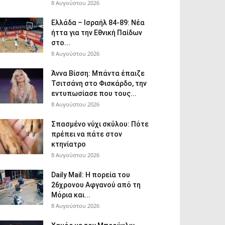
8 Αυγούστου 2026
Ελλάδα – Ισραήλ 84-89: Νέα
ήττα για την Εθνική Παίδων
στο...
8 Αυγούστου 2026
Άννα Βίσση: Μπάντα έπαιζε
Τσιτσάνη στο Φισκάρδο, την
εντυπωσίασε που τους...
8 Αυγούστου 2026
Σπασμένο νύχι σκύλου: Πότε
πρέπει να πάτε στον
κτηνίατρο
8 Αυγούστου 2026
Daily Mail: Η πορεία του
26χρονου Αφγανού από τη
Μόρια και...
8 Αυγούστου 2026