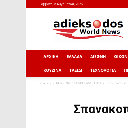
Σάββατο, 8 Αυγούστου, 2026
adieksodos.gr
ΑΡΧΙΚΗ
ΕΛΛΑΔΑ
ΔΙΕΘΝΗ
ΟΙΚΟΝ
ΚΟΥΖΙΝΑ
ΤΑΞΙΔΙ
ΤΕΧΝΟΛΟΓΙΑ
Π
Αρχική
ΚΟΥΖΙΝΑ-ΖΑΧΑΡΟΠΛΑΣΤΙΚΗ
Σπανακοπιτάκ
Σπανακοπ