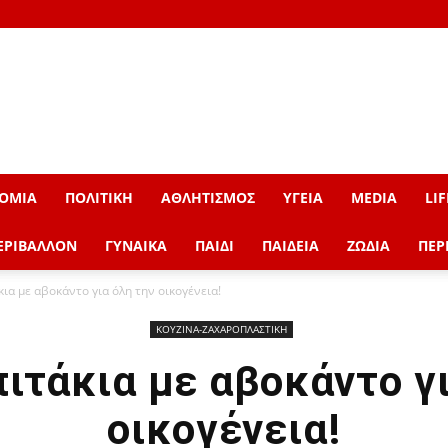
ΟΜΙΑ
ΠΟΛΙΤΙΚΗ
ΑΘΛΗΤΙΣΜΟΣ
ΥΓΕΙΑ
MEDIA
LIF
ΕΡΙΒΑΛΛΟΝ
ΓΥΝΑΙΚΑ
ΠΑΙΔΙ
ΠΑΙΔΕΙΑ
ΖΩΔΙΑ
ΠΕΡ
ια με αβοκάντο για όλη την οικογένεια!
ΚΟΥΖΙΝΑ-ΖΑΧΑΡΟΠΛΑΣΤΙΚΗ
ιτάκια με αβοκάντο γι
οικογένεια!