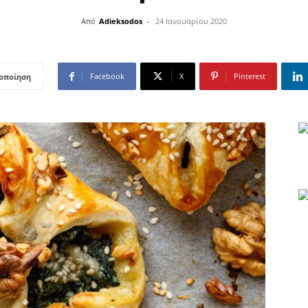
Από
Adieksodos
-
24 Ιανουαρίου 2020
Facebook
X
Pinterest
οποίηση