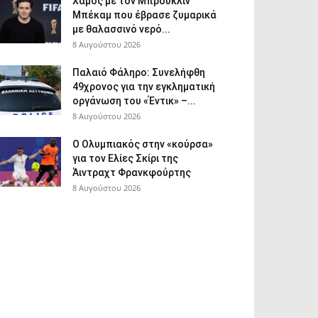
Χαμός με τον Μπρούκλιν
Μπέκαμ που έβρασε ζυμαρικά
με θαλασσινό νερό...
8 Αυγούστου 2026
Παλαιό Φάληρο: Συνελήφθη
49χρονος για την εγκληματική
οργάνωση του «Έντικ» –...
8 Αυγούστου 2026
Ο Ολυμπιακός στην «κούρσα»
για τον Ελίες Σκίρι της
Άιντραχτ Φρανκφούρτης
8 Αυγούστου 2026