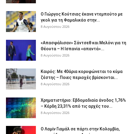
Ο Γιώργος Κούτσιας έκανε ντεμπούτο με
γκολ για τη Φαμαλικάο στην...
8 Αυγούστου 2026
«Απασφάλισαν» Σάντσεθ και Μελόνι για τη
Θέουτα – Η Ισπανία «απαντά»...
8 Αυγούστου 2026
Καιρός: Με 40άρια κορυφώνεται το κύμα
ζέστης – Ποιες περιοχές βρίσκονται...
8 Αυγούστου 2026
Χρηματιστήριο: Εβδομαδιαία άνοδος 1,76%
– Κέρδη 23,31% από τις αρχές του...
8 Αυγούστου 2026
Ο Λαμίν Γιαμάλ σε πάρτι στην Κολομβία,