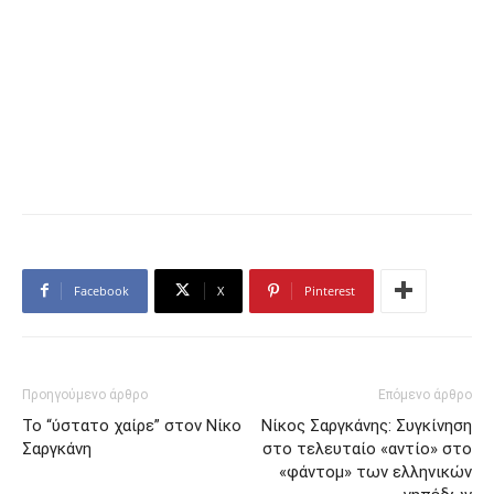
Facebook
X
Pinterest
Προηγούμενο άρθρο
Επόμενο άρθρο
Το “ύστατο χαίρε” στον Νίκο
Νίκος Σαργκάνης: Συγκίνηση
Σαργκάνη
στο τελευταίο «αντίο» στο
«φάντομ» των ελληνικών