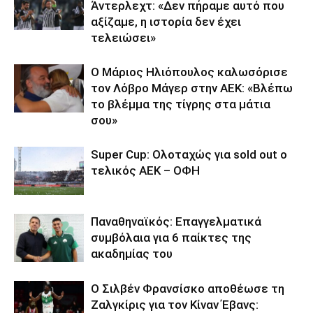
Άντερλεχτ: «Δεν πήραμε αυτό που
αξίζαμε, η ιστορία δεν έχει
τελειώσει»
Ο Μάριος Ηλιόπουλος καλωσόρισε
τον Λόβρο Μάγερ στην ΑΕΚ: «Βλέπω
το βλέμμα της τίγρης στα μάτια
σου»
Super Cup: Ολοταχώς για sold out ο
τελικός ΑΕΚ – ΟΦΗ
Παναθηναϊκός: Επαγγελματικά
συμβόλαια για 6 παίκτες της
ακαδημίας του
Ο Σιλβέν Φρανσίσκο αποθέωσε τη
Ζαλγκίρις για τον Κίναν Έβανς: