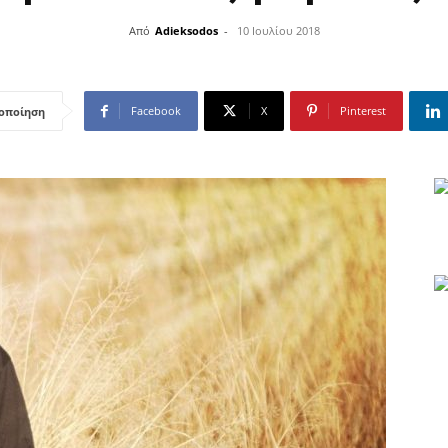
Από
Adieksodos
-
10 Ιουλίου 2018
Facebook
X
Pinterest
οποίηση