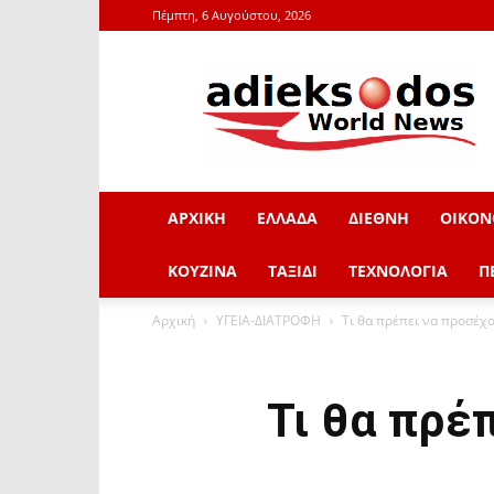
Πέμπτη, 6 Αυγούστου, 2026
adieksodos.gr
ΑΡΧΙΚΗ
ΕΛΛΑΔΑ
ΔΙΕΘΝΗ
ΟΙΚΟΝ
ΚΟΥΖΙΝΑ
ΤΑΞΙΔΙ
ΤΕΧΝΟΛΟΓΙΑ
Π
Αρχική
ΥΓΕΙΑ-ΔΙΑΤΡΟΦΗ
Τι θα πρέπει να προσέχο
Τι θα πρέ