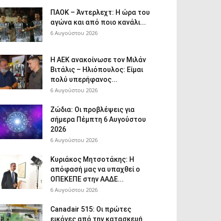
ΠΑΟΚ – Άντερλεχτ: Η ώρα του
αγώνα και από ποιο κανάλι...
6 Αυγούστου 2026
Η ΑΕΚ ανακοίνωσε τον Μιλάν
Βιτάλις – Ηλιόπουλος: Είμαι
πολύ υπερήφανος...
6 Αυγούστου 2026
Ζώδια: Οι προβλέψεις για
σήμερα Πέμπτη 6 Αυγούστου
2026
6 Αυγούστου 2026
Κυριάκος Μητσοτάκης: Η
απόφασή μας να υπαχθεί ο
ΟΠΕΚΕΠΕ στην ΑΑΔΕ...
6 Αυγούστου 2026
Canadair 515: Οι πρώτες
εικόνες από την κατασκευή