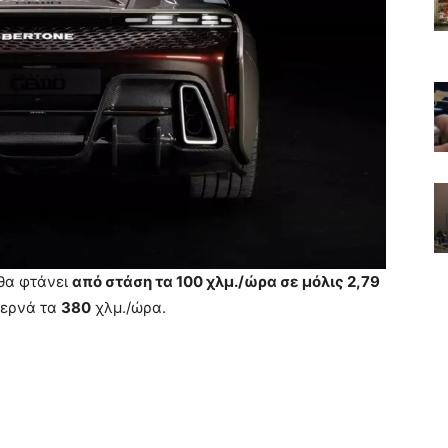
θα φτάνει
από στάση τα 100 χλμ./ώρα σε μόλις 2,79
περνά τα
380
χλμ./ώρα.