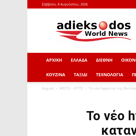
Σάββατο, 8 Αυγούστου, 2026
adieksodos.gr
ΑΡΧΙΚΗ
ΕΛΛΑΔΑ
ΔΙΕΘΝΗ
ΟΙΚΟΝ
ΚΟΥΖΙΝΑ
ΤΑΞΙΔΙ
ΤΕΧΝΟΛΟΓΙΑ
Π
Αρχική
ΜOTO - AYTO
To νέο hypercar της Berto
To νέο h
κατα