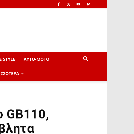
E STYLE
AYTO-ΜOTO
ΙΣΣΟΤΕΡΑ
το GB110,
βλητα