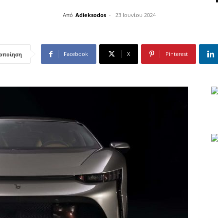
Από
Adieksodos
-
23 Ιουνίου 2024
Facebook
X
Pinterest
οποίηση