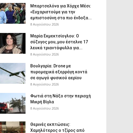
Μπαρτσελόνα για Χόρχε Μέσι:
«Ευχαριστούμε για την
εμπιστοσύνη στα πιο ένδοξα...
8 Αυγούστου 2026
Μαρία Εκμεκτσίογλου: O
σύζυγος μου, μου έστελνε 17
λευκά τριαντάφυλλα για...
8 Αυγούστου 2026
Βουλγαρία: Drone με
πυρομαχικά εξερράγη κοντά
σε αγωγό φυσικού αερίου
8 Αυγούστου 2026
Φωτιά στη Νάξο στην περιοχή
Μικρή Βίγλα
8 Αυγούστου 2026
Θερινές εκπτώσεις:
Χαμηλότερος ο τζίρος από