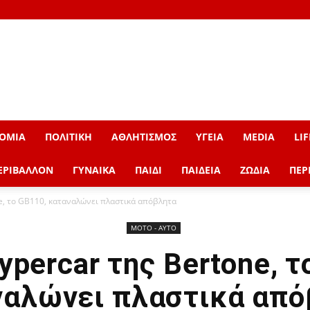
ΟΜΙΑ
ΠΟΛΙΤΙΚΗ
ΑΘΛΗΤΙΣΜΟΣ
ΥΓΕΙΑ
MEDIA
LIF
ΕΡΙΒΑΛΛΟΝ
ΓΥΝΑΙΚΑ
ΠΑΙΔΙ
ΠΑΙΔΕΙΑ
ΖΩΔΙΑ
ΠΕΡ
ne, το GB110, καταναλώνει πλαστικά απόβλητα
ΜOTO - AYTO
ypercar της Bertone, 
ναλώνει πλαστικά από