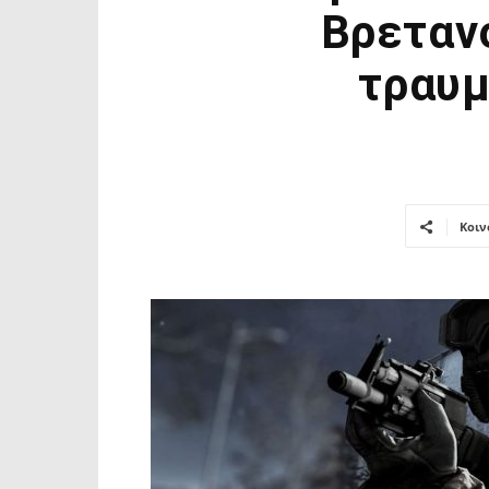
Βρεταν
τραυμ
Κοιν