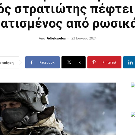
ός στρατιώτης πέφτει
ατισμένος από ρωσικ
Από
Adieksodos
-
23 Ιουνίου 2024
Facebook
X
Pinterest
οποίηση