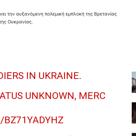
νει την αυξανόμενη πολεμική εμπλοκή της Βρετανίας
της Ουκρανίας.
IERS IN UKRAINE.
ATUS UNKNOWN, MERC
M/BZ71YADYHZ