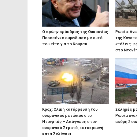
Ο πρώην πρόεδρος της Ουκρανίας
Ρωσία: Αν
Ποροσένκο αιφνιδίασε με αυτό
της Κονστα
που είπε για το Κουρσκ
«πόλεις-φ
στο Ντονέ
Κραχ: Ολική κατάρρευση του
Σκληρές μ
ουκρανικού μετώπου στο
Ρωσία ανα
Nτονμπάς – Απόγνωση στον
ακόμη 2 oι
ουκρανικό Στρατό, κατακραυγή
κατά Ζελένσκι