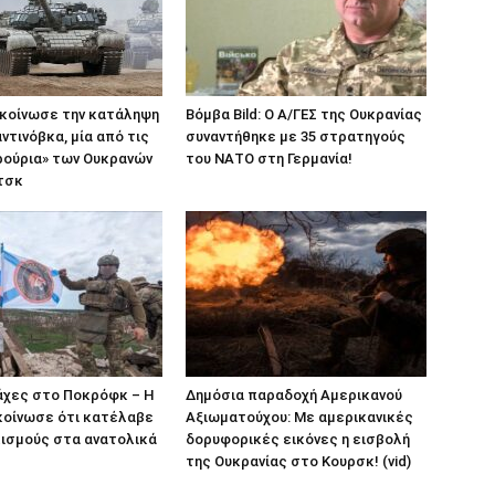
ακοίνωσε την κατάληψη
Βόμβα Bild: Ο Α/ΓΕΣ της Ουκρανίας
ντινόβκα, μία από τις
συναντήθηκε με 35 στρατηγούς
ρούρια» των Ουκρανών
του ΝΑΤΟ στη Γερμανία!
τσκ
άχες στο Ποκρόφκ – Η
Δημόσια παραδοχή Αμερικανού
κοίνωσε ότι κατέλαβε
Αξιωματούχου: Με αμερικανικές
κισμούς στα ανατολικά
δορυφορικές εικόνες η εισβολή
της Ουκρανίας στο Κουρσκ! (vid)