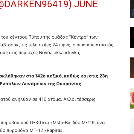
(@DARKEN96419)
JUNE
του κέντρου Τύπου της ομάδας “Κέντρο” των
τσούκ, τις τελευταίες 24 ώρες, ο ρωσικός στρατός
υς στις περιοχές Novoaleksandrivka,
οκλήθηκαν στο 142ο πεζικό, καθώς και στις 23η
ν Ενόπλων Δυνάμεων της Ουκρανίας.
ρατού ανήλθαν σε 410 άτομα. Άλλοι τέσσερις
πυροβολικού D-30 και «Msta-B», δύο M-119, ένα
ύο πυροβόλα MT-12 «Rapira».