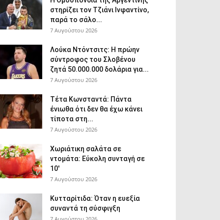
Η Ομοσπονδία της Αργεντινής
στηρίζει τον Τζιάνι Ινφαντίνο,
παρά το σάλο...
7 Αυγούστου 2026
Λούκα Ντόντσιτς: Η πρώην
σύντροφος του Σλοβένου
ζητά 50.000.000 δολάρια για...
7 Αυγούστου 2026
Τέτα Κωνσταντά: Πάντα
ένιωθα ότι δεν θα έχω κάνει
τίποτα στη...
7 Αυγούστου 2026
Χωριάτικη σαλάτα σε
ντομάτα: Εύκολη συνταγή σε
10′
7 Αυγούστου 2026
Κυτταρίτιδα: Όταν η ευεξία
συναντά τη σύσφιγξη
7 Αυγούστου 2026