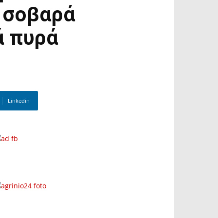
 σοβαρά
ά πυρά
Linkedin