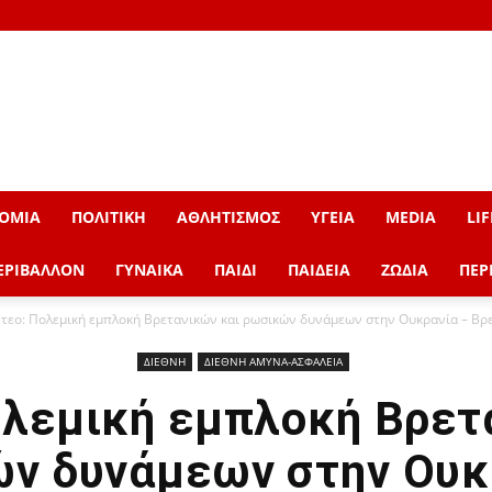
ΟΜΙΑ
ΠΟΛΙΤΙΚΗ
ΑΘΛΗΤΙΣΜΟΣ
ΥΓΕΙΑ
MEDIA
LIF
ΕΡΙΒΑΛΛΟΝ
ΓΥΝΑΙΚΑ
ΠΑΙΔΙ
ΠΑΙΔΕΙΑ
ΖΩΔΙΑ
ΠΕΡ
ντεο: Πολεμική εμπλοκή Βρετανικών και ρωσικών δυνάμεων στην Ουκρανία – Βρε
ΔΙΕΘΝΗ
ΔΙΕΘΝΗ ΑΜΥΝΑ-ΑΣΦΑΛΕΙΑ
ολεμική εμπλοκή Βρετ
ν δυνάμεων στην Ουκ