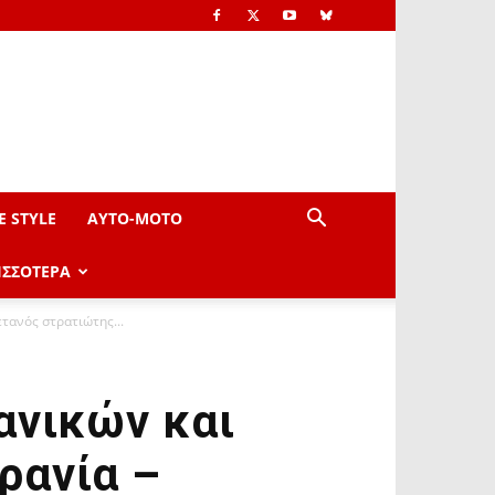
E STYLE
AYTO-ΜOTO
ΙΣΣΟΤΕΡΑ
τανός στρατιώτης...
ανικών και
ρανία –