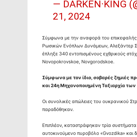
— DARKEN·KING 
21, 2024
Σύμφωνα με την αναφορά του επικεφαλής 
Ρωσικών Ενόπλων Δυνάμεων, Αλεξάντερ Σαβ
έπληξε 340 εντοπισμένους εχθρικούς στόχο
Novopokrovskoe, Novgorodskoe.
Σύμφωνα με τον ίδιο, σοβαρές ζημιές πρ
και 24η Μηχανοποιημένη Ταξιαρχία τω
Οι συνολικές απώλειες του ουκρανικού Στ
παραδόθηκαν.
Επιπλέον, καταστράφηκαν τρία συστήματα 
αυτοκινούμενο πυροβόλο «Gvozdika» και δ