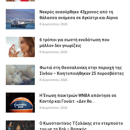
Νεκρός ανασύρθηκε 43χρονος από τη
θάλασσα ανάμεσα σε Αγκίστρι και Αίγινα
8 Αυγούστου 2026
6 τρόποι για σωστή ενυδάτωση που
μάλλον δεν γνωρίζεις
8 Αυγούστου 2026
Φωτιά στη Θεσσαλονίκη στην περιοχή της
Σίνδου – Κινητοποιήθηκαν 25 πυροσβέστες
8 Αυγούστου 2026
Η Ένωση παικτριών WNBA απάντησε σε
Καντέρ και Γουάιτ: «Δεν θα...
8 Αυγούστου 2026
Ο Κωνσταντίνος Τζολάκης στο ντεμπούτο
του με τη Χαλ – Βασικός...