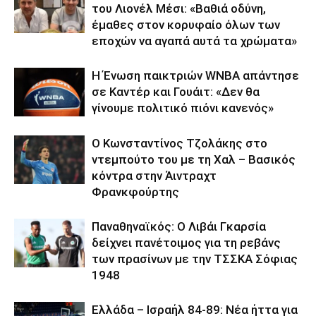
του Λιονέλ Μέσι: «Βαθιά οδύνη,
έμαθες στον κορυφαίο όλων των
εποχών να αγαπά αυτά τα χρώματα»
Η Ένωση παικτριών WNBA απάντησε
σε Καντέρ και Γουάιτ: «Δεν θα
γίνουμε πολιτικό πιόνι κανενός»
Ο Κωνσταντίνος Τζολάκης στο
ντεμπούτο του με τη Χαλ – Βασικός
κόντρα στην Άιντραχτ
Φρανκφούρτης
Παναθηναϊκός: Ο Λιβάι Γκαρσία
δείχνει πανέτοιμος για τη ρεβάνς
των πρασίνων με την ΤΣΣΚΑ Σόφιας
1948
Ελλάδα – Ισραήλ 84-89: Νέα ήττα για