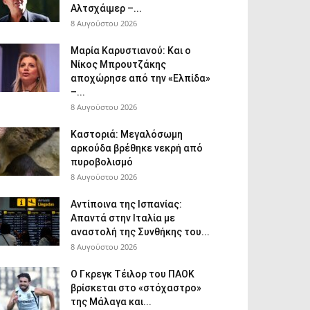
Αλτσχάιμερ –...
8 Αυγούστου 2026
Μαρία Καρυστιανού: Και ο
Νίκος Μπρουτζάκης
αποχώρησε από την «Ελπίδα»
–...
8 Αυγούστου 2026
Καστοριά: Μεγαλόσωμη
αρκούδα βρέθηκε νεκρή από
πυροβολισμό
8 Αυγούστου 2026
Αντίποινα της Ισπανίας:
Απαντά στην Ιταλία με
αναστολή της Συνθήκης του...
8 Αυγούστου 2026
Ο Γκρεγκ Τέιλορ του ΠΑΟΚ
βρίσκεται στο «στόχαστρο»
της Μάλαγα και...