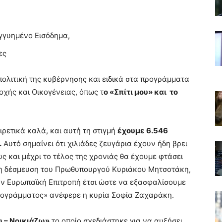
Εγγυημένο Εισόδημα,
ες
ολιτική της κυβέρνησης και ειδικά στα προγράμματα
οχής και Οικογένειας, όπως τ
ο «Σπίτι μου» και το
ιρετικά καλά, και αυτή τη στιγμή
έχουμε 6.546
.
Αυτό σημαίνει ότι χιλιάδες ζευγάρια έχουν ήδη βρει
υς και μέχρι το τέλος της χρονιάς θα έχουμε φτάσει
ι η δέσμευση του Πρωθυπουργού Κυριάκου Μητσοτάκη,
ην Ευρωπαϊκή Επιτροπή έτσι ώστε να εξασφαλίσουμε
προγράμματος» ανέφερε η κυρία Σοφία Ζαχαράκη.
 – Νοικιάζω»
το οποίο σχεδιάστηκε για να αυξήσει