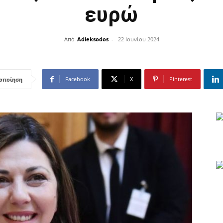
ευρώ
Από
Adieksodos
-
22 Ιουνίου 2024
Facebook
X
Pinterest
οποίηση