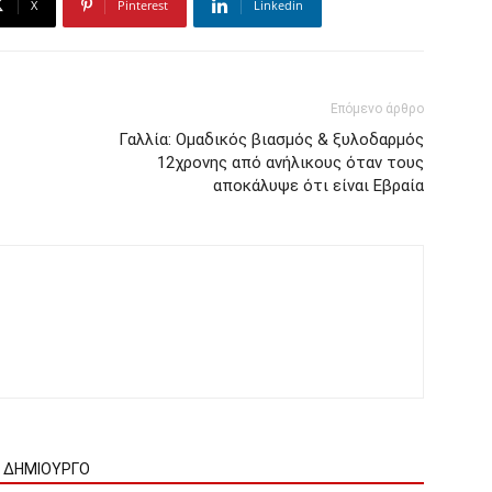
X
Pinterest
Linkedin
Επόμενο άρθρο
Γαλλία: Ομαδικός βιασμός & ξυλοδαρμός
12χρονης από ανήλικους όταν τους
αποκάλυψε ότι είναι Εβραία
Ν ΔΗΜΙΟΥΡΓΟ