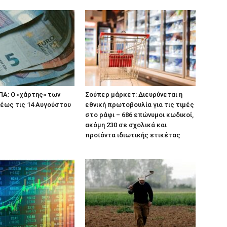
ΠΑ: Ο «χάρτης» των
Σούπερ μάρκετ: Διευρύνεται η
έως τις 14 Αυγούστου
εθνική πρωτοβουλία για τις τιμές
στο ράφι – 686 επώνυμοι κωδικοί,
ακόμη 230 σε σχολικά και
προϊόντα ιδιωτικής ετικέτας