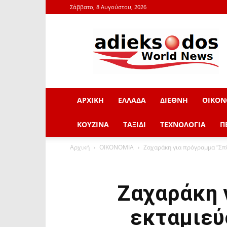
Σάββατο, 8 Αυγούστου, 2026
adieksodos.gr
ΑΡΧΙΚΗ
ΕΛΛΑΔΑ
ΔΙΕΘΝΗ
ΟΙΚΟΝ
ΚΟΥΖΙΝΑ
ΤΑΞΙΔΙ
ΤΕΧΝΟΛΟΓΙΑ
Π
Αρχική
ΟΙΚΟΝΟΜΙΑ
Ζαχαράκη για πρόγραμμα “Σπί
Ζαχαράκη γ
εκταμιεύ