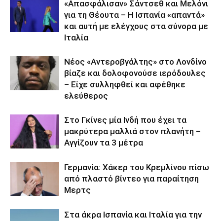
«Απασφάλισαν» Σάντσεθ και Μελόνι
για τη Θέουτα – Η Ισπανία «απαντά»
και αυτή με ελέγχους στα σύνορα με
Ιταλία
Νέος «Αντεροβγάλτης» στο Λονδίνο
βίαζε και δολοφονούσε ιερόδουλες
– Είχε συλληφθεί και αφέθηκε
ελεύθερος
Στο Γκίνες μία Ινδή που έχει τα
μακρύτερα μαλλιά στον πλανήτη –
Αγγίζουν τα 3 μέτρα
Γερμανία: Χάκερ του Κρεμλίνου πίσω
από πλαστό βίντεο για παραίτηση
Μερτς
Στα άκρα Ισπανία και Ιταλία για την