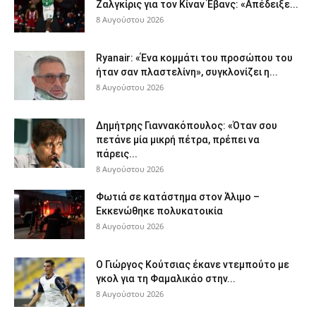
Ζαλγκίρις για τον Κίναν Έβανς: «Απέδειξε...
8 Αυγούστου 2026
Ryanair: «Ένα κομμάτι του προσώπου του
ήταν σαν πλαστελίνη», συγκλονίζει η...
8 Αυγούστου 2026
Δημήτρης Γιαννακόπουλος: «Όταν σου
πετάνε μία μικρή πέτρα, πρέπει να
πάρεις...
8 Αυγούστου 2026
Φωτιά σε κατάστημα στον Άλιμο –
Εκκενώθηκε πολυκατοικία
8 Αυγούστου 2026
Ο Γιώργος Κούτσιας έκανε ντεμπούτο με
γκολ για τη Φαμαλικάο στην...
8 Αυγούστου 2026