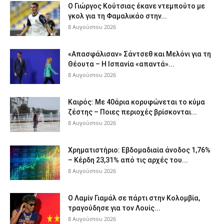
Ο Γιώργος Κούτσιας έκανε ντεμπούτο με
γκολ για τη Φαμαλικάο στην...
8 Αυγούστου 2026
«Απασφάλισαν» Σάντσεθ και Μελόνι για τη
Θέουτα – Η Ισπανία «απαντά»...
8 Αυγούστου 2026
Καιρός: Με 40άρια κορυφώνεται το κύμα
ζέστης – Ποιες περιοχές βρίσκονται...
8 Αυγούστου 2026
Χρηματιστήριο: Εβδομαδιαία άνοδος 1,76%
– Κέρδη 23,31% από τις αρχές του...
8 Αυγούστου 2026
Ο Λαμίν Γιαμάλ σε πάρτι στην Κολομβία,
τραγούδησε για τον Λουίς...
8 Αυγούστου 2026