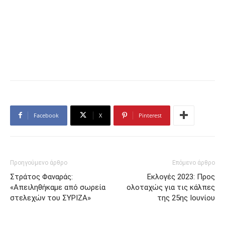
Facebook
X
Pinterest
Προηγούμενο άρθρο
Επόμενο άρθρο
Στράτος Φαναράς:
Εκλογές 2023: Προς
«Απειληθήκαμε από σωρεία
ολοταχώς για τις κάλπες
στελεχών του ΣΥΡΙΖΑ»
της 25ης Ιουνίου