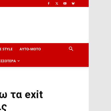
E STYLE
AYTO-ΜOTO
ΙΣΣΟΤΕΡΑ
ω τα exit
ις