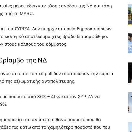
υταίες μέρες έδειχναν τάσης ανόδου της ΝΔ και τάση
ης από τη MARC.
μη του ΣΥΡΙΖΑ. Δεν υπήρχε εταιρεία δημοσκοπήσεων
, το εκλογικό αποτέλεσμα χτες βράδυ διαμορφώθηκε
ό» στους κόλπους του κόμματος.
ον θρίαμβο της ΝΔ
νός ότι ούτε τα exit poll δεν αποτύπωσαν την ευρεία
λό της αξιωματικής αντιπολίτευσης.
Δ με ποσοστό από 36% – 40% και τον ΣΥΡΙΖΑ να
29%.
Δημοκρατία στο ανώτατο πιθανό ποσοστό που θα
ονάδες πιο κάτω από το χαμηλότερο ποσοστό που του