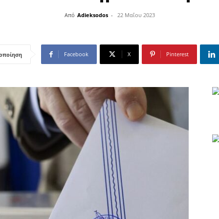
Από
Adieksodos
-
22 Μαΐου 2023
Facebook
X
Pinterest
οποίηση