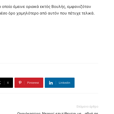
το οποίο έμεινε οριακά εκτός Βουλής, εμφανιζόταν
μέσο όρο χαμηλότερο από αυτόν που πέτυχε τελικά.
X
Pinterest
Linkedin
Επόμενο άρθρο
Ωραιόκαστρο: Νεαροί επιτίθενται με… αβγά σε