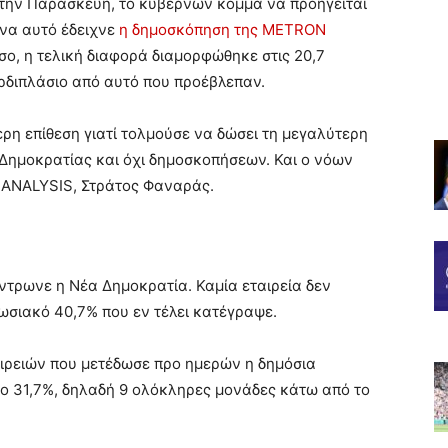
 την Παρασκευή, το κυβερνών κόμμα να προηγείται
ένα αυτό έδειχνε
η δημοσκόπηση της METRΟN
σο, η τελική διαφορά διαμορφώθηκε στις 20,7
ρδιπλάσιο από αυτό που προέβλεπαν.
ρη επίθεση γιατί τολμούσε να δώσει τη μεγαλύτερη
 Δημοκρατίας και όχι δημοσκοπήσεων. Και ο νόων
 ANALYSIS, Στράτος Φαναράς.
ντρωνε η Νέα Δημοκρατία. Καμία εταιρεία δεν
ωσιακό 40,7% που εν τέλει κατέγραψε.
ιρειών που μετέδωσε προ ημερών η δημόσια
το 31,7%, δηλαδή 9 ολόκληρες μονάδες κάτω από το