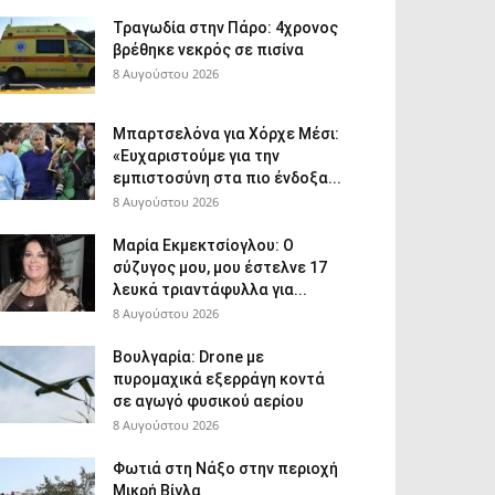
Τραγωδία στην Πάρο: 4χρονος
βρέθηκε νεκρός σε πισίνα
8 Αυγούστου 2026
Μπαρτσελόνα για Χόρχε Μέσι:
«Ευχαριστούμε για την
εμπιστοσύνη στα πιο ένδοξα...
8 Αυγούστου 2026
Μαρία Εκμεκτσίογλου: O
σύζυγος μου, μου έστελνε 17
λευκά τριαντάφυλλα για...
8 Αυγούστου 2026
Βουλγαρία: Drone με
πυρομαχικά εξερράγη κοντά
σε αγωγό φυσικού αερίου
8 Αυγούστου 2026
Φωτιά στη Νάξο στην περιοχή
Μικρή Βίγλα