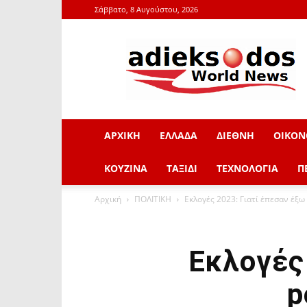
Σάββατο, 8 Αυγούστου, 2026
adieksodos.gr
ΑΡΧΙΚΗ
ΕΛΛΑΔΑ
ΔΙΕΘΝΗ
ΟΙΚΟΝ
ΚΟΥΖΙΝΑ
ΤΑΞΙΔΙ
ΤΕΧΝΟΛΟΓΙΑ
Π
Αρχική
ΠΟΛΙΤΙΚΗ
Εκλογές 2023: Γιατί έπεσαν έξω 
Εκλογές 
p