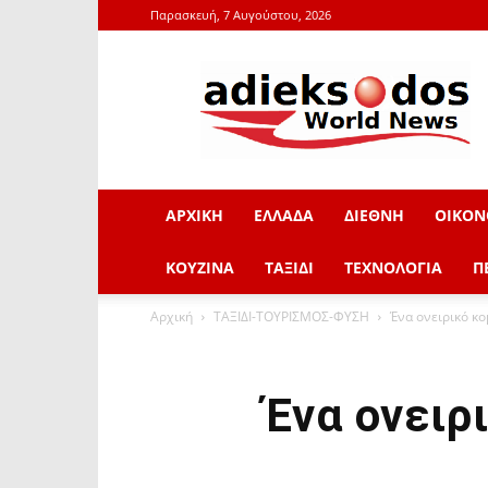
Παρασκευή, 7 Αυγούστου, 2026
adieksodos.gr
ΑΡΧΙΚΗ
ΕΛΛΑΔΑ
ΔΙΕΘΝΗ
ΟΙΚΟΝ
ΚΟΥΖΙΝΑ
ΤΑΞΙΔΙ
ΤΕΧΝΟΛΟΓΙΑ
Π
Αρχική
ΤΑΞΙΔΙ-ΤΟΥΡΙΣΜΟΣ-ΦΥΣΗ
Ένα ονειρικό κο
Ένα ονειρ