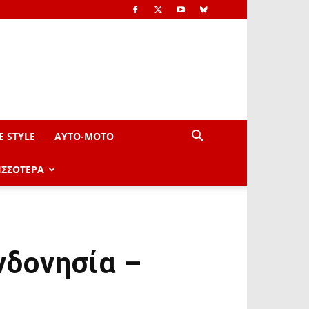
E STYLE
AYTO-ΜOTO
ΙΣΣΟΤΕΡΑ
νδονησία –