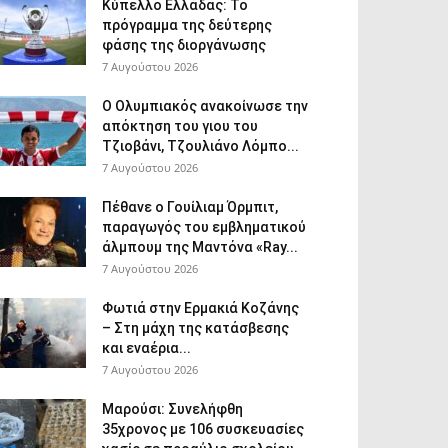
Κύπελλο Ελλάδας: Το
πρόγραμμα της δεύτερης
φάσης της διοργάνωσης
7 Αυγούστου 2026
Ο Ολυμπιακός ανακοίνωσε την
απόκτηση του γιου του
Τζιοβάνι, Τζουλιάνο Λόμπο...
7 Αυγούστου 2026
Πέθανε ο Γουίλιαμ Όρμπιτ,
παραγωγός του εμβληματικού
άλμπουμ της Μαντόνα «Ray...
7 Αυγούστου 2026
Φωτιά στην Ερμακιά Κοζάνης
– Στη μάχη της κατάσβεσης
και εναέρια...
7 Αυγούστου 2026
Μαρούσι: Συνελήφθη
35χρονος με 106 συσκευασίες