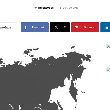
Από
Adieksodos
-
16 Ιουλίου 2018
Facebook
X
Pinterest
οποίηση