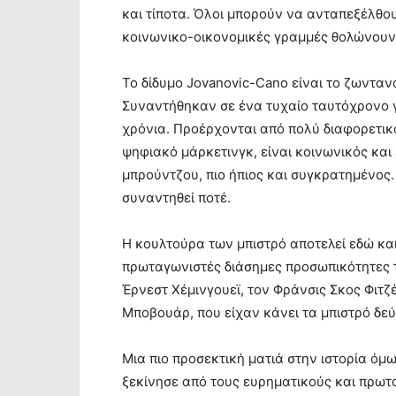
και τίποτα. Όλοι μπορούν να ανταπεξέλθουν 
κοινωνικο-οικονομικές γραμμές θολώνουν 
Το δίδυμο Jovanovic-Cano είναι το ζωντανό
Συναντήθηκαν σε ένα τυχαίο ταυτόχρονο γε
χρόνια. Προέρχονται από πολύ διαφορετικο
ψηφιακό μάρκετινγκ, είναι κοινωνικός και 
μπρούντζου, πιο ήπιος και συγκρατημένος.
συναντηθεί ποτέ.
Η κουλτούρα των μπιστρό αποτελεί εδώ και
πρωταγωνιστές διάσημες προσωπικότητες τ
Έρνεστ Χέμινγουεϊ, τον Φράνσις Σκος Φιτζ
Μποβουάρ, που είχαν κάνει τα μπιστρό δεύ
Μια πιο προσεκτική ματιά στην ιστορία όμω
ξεκίνησε από τους ευρηματικούς και πρω