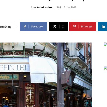
Από
Adieksodos
-
16 Ιουλίου 2018
Facebook
X
Pinterest
οποίηση