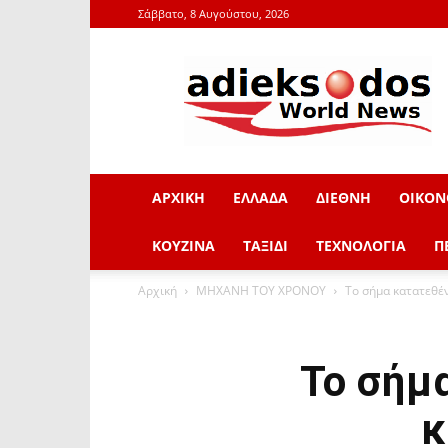
Σάββατο, 8 Αυγούστου, 2026
adieksodos.gr
ΑΡΧΙΚΗ
ΕΛΛΑΔΑ
ΔΙΕΘΝΗ
ΟΙΚΟΝ
ΚΟΥΖΙΝΑ
ΤΑΞΙΔΙ
ΤΕΧΝΟΛΟΓΙΑ
Π
Αρχική
ΜΗΧΑΝΗ ΤΟΥ ΧΡΟΝΟΥ
Το σήμα κατατεθέ
Το σήμ
κ