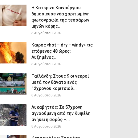
Η Κατερίνα Καινούργιου
δημοσίευσε νέα χαριτωμένη
φωτογραφία της τεσσάρων
μηνών κόρης...
8 Αυγούστου 2026
Καιρός «hot – dry – windy» τις
επόμενες 48 ώρες:
Αυξημένος...
8 Αυγούστου 2026
Ταϊλάνδη: Στους 9 οι νεκροί
μετά τον θάνατο ενός
12χρονου κοριτσιού...
8 Αυγούστου 2026
Λυκαβηττός: Σε 57χρονη
αγνοούμενη από την Κυψέλη
ανήκει η σορός –...
8 Αυγούστου 2026