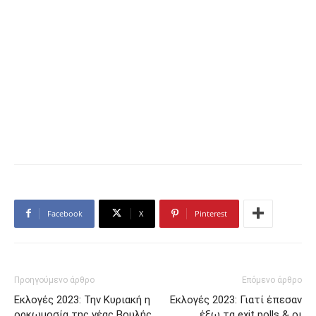
Facebook
X
Pinterest
Προηγούμενο άρθρο
Επόμενο άρθρο
Εκλογές 2023: Την Κυριακή η
Εκλογές 2023: Γιατί έπεσαν
ορκωμοσία της νέας Βουλής
έξω τα exit polls & οι