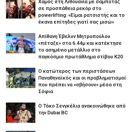
Χαμός στη Λιθουανία με σαμποτάζ
σε προσπάθεια ρεκόρ στο
powerlifting: «Είμαι ρατσιστής και το
έκανα επίτηδες γιατί σας μισώ»
Απίθανη Έβελυν Μητροπούλου
«πέταξε» στα 6.44μ και κατέκτησε
το ασημένιο μετάλλιο στο
παγκόσμιο πρωτάθλημα στίβου Κ20
Ο κατώτερος των περιστάσεων
Παναθηναϊκός και οι προβληματισμοί
που πρέπει να «σβήσουν» μέσα στη
Σόφια
Ο Τόκο Σενγκέλια ανακοινώθηκε από
την Dubai BC