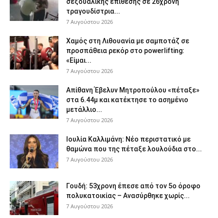
σεξουαλικής επίθεσης σε 26χρονη
τραγουδίστρια...
7 Αυγούστου 2026
Χαμός στη Λιθουανία με σαμποτάζ σε
προσπάθεια ρεκόρ στο powerlifting:
«Είμαι...
7 Αυγούστου 2026
Απίθανη Έβελυν Μητροπούλου «πέταξε»
στα 6.44μ και κατέκτησε το ασημένιο
μετάλλιο...
7 Αυγούστου 2026
Ιουλία Καλλιμάνη: Νέο περιστατικό με
θαμώνα που της πέταξε λουλούδια στο...
7 Αυγούστου 2026
Γουδή: 53χρονη έπεσε από τον 5ο όροφο
πολυκατοικίας – Ανασύρθηκε χωρίς...
7 Αυγούστου 2026