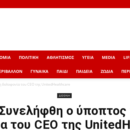
ΟΜΙΑ
ΠΟΛΙΤΙΚΗ
ΑΘΛΗΤΙΣΜΟΣ
ΥΓΕΙΑ
MEDIA
LIF
ΕΡΙΒΑΛΛΟΝ
ΓΥΝΑΙΚΑ
ΠΑΙΔΙ
ΠΑΙΔΕΙΑ
ΖΩΔΙΑ
ΠΕΡ
η δολοφονία του CEO της UnitedHealthcare
ΔΙΕΘΝΗ
Συνελήφθη ο ύποπτος 
α του CEO της UnitedH