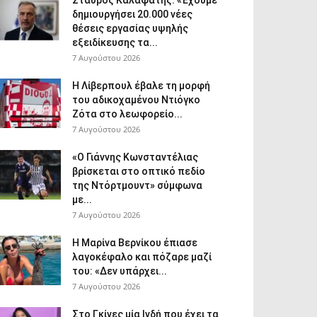
Σταύρος Καλαφάτης: «Έχουμε
δημιουργήσει 20.000 νέες
θέσεις εργασίας υψηλής
εξειδίκευσης τα...
7 Αυγούστου 2026
Η Λίβερπουλ έβαλε τη μορφή
του αδικοχαμένου Ντιόγκο
Ζότα στο λεωφορείο...
7 Αυγούστου 2026
«Ο Γιάννης Κωνσταντέλιας
βρίσκεται στο οπτικό πεδίο
της Ντόρτμουντ» σύμφωνα
με...
7 Αυγούστου 2026
Η Μαρίνα Βερνίκου έπιασε
λαγοκέφαλο και πόζαρε μαζί
του: «Δεν υπάρχει...
7 Αυγούστου 2026
Στο Γκίνες μία Ινδή που έχει τα