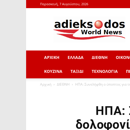
Παρασκευή, 7 Αυγούστου, 2026
adieksodos.gr
ΑΡΧΙΚΗ
ΕΛΛΑΔΑ
ΔΙΕΘΝΗ
ΟΙΚΟΝ
ΚΟΥΖΙΝΑ
ΤΑΞΙΔΙ
ΤΕΧΝΟΛΟΓΙΑ
Π
Αρχική
ΔΙΕΘΝΗ
ΗΠΑ: Συνελήφθη ο ύποπτος για τ
ΗΠΑ: 
δολοφονί