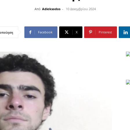
Από
Adieksodos
-
10 Δεκεμβρίου 2024
Facebook
X
Pinterest
οποίηση