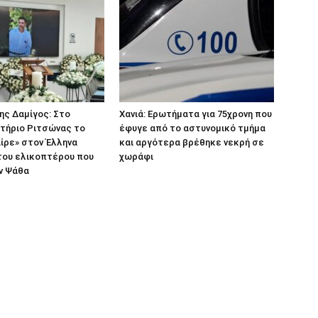
ς Δαμίγος: Στο
Χανιά: Ερωτήματα για 75χρονη που
ήριο Ριτσώνας το
έφυγε από το αστυνομικό τμήμα
ίρε» στον Έλληνα
και αργότερα βρέθηκε νεκρή σε
του ελικοπτέρου που
χωράφι
ν Ψάθα