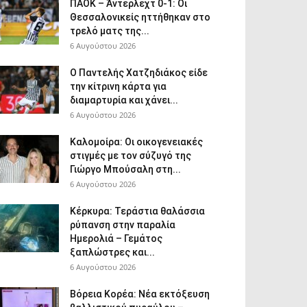
ΠΑΟΚ – Άντερλεχτ 0-1: Οι
Θεσσαλονικείς ηττήθηκαν στο
τρελό ματς της...
6 Αυγούστου 2026
Ο Παντελής Χατζηδιάκος είδε
την κίτρινη κάρτα για
διαμαρτυρία και χάνει...
6 Αυγούστου 2026
Καλομοίρα: Οι οικογενειακές
στιγμές με τον σύζυγό της
Γιώργο Μπούσαλη στη...
6 Αυγούστου 2026
Κέρκυρα: Τεράστια θαλάσσια
ρύπανση στην παραλία
Ημερολιά – Γεμάτος
ξαπλώστρες και...
6 Αυγούστου 2026
Βόρεια Κορέα: Νέα εκτόξευση