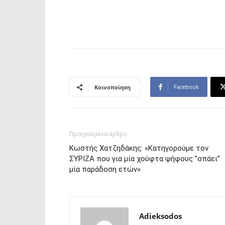
Facebook
Κοινοποίηση
Προηγούμενο άρθρο
Κωστής Χατζηδάκης: «Κατηγορούμε τον
ΣΥΡΙΖΑ που για μία χούφτα ψήφους ”σπάει”
μία παράδοση ετών»
Adieksodos