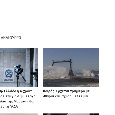
Ν ΔΗΜΙΟΥΡΓΟ
ν Ελλάδα η 46χρονη
Καιρός: Έρχεται τριήμερο με
ρείται για συμμετοχή
40άρια και ισχυρά μελτέμια
δία της Μαρφίν – Θα
ί στη ΓΑΔΑ