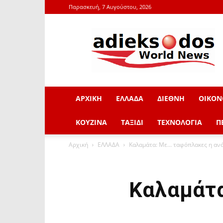
Παρασκευή, 7 Αυγούστου, 2026
adieksodos.gr
ΑΡΧΙΚΗ
ΕΛΛΑΔΑ
ΔΙΕΘΝΗ
ΟΙΚΟΝ
ΚΟΥΖΙΝΑ
ΤΑΞΙΔΙ
ΤΕΧΝΟΛΟΓΙΑ
Π
Αρχική
ΕΛΛΑΔΑ
Καλαμάτα: Με… ταφόπλακες η αν
Καλαμάτα