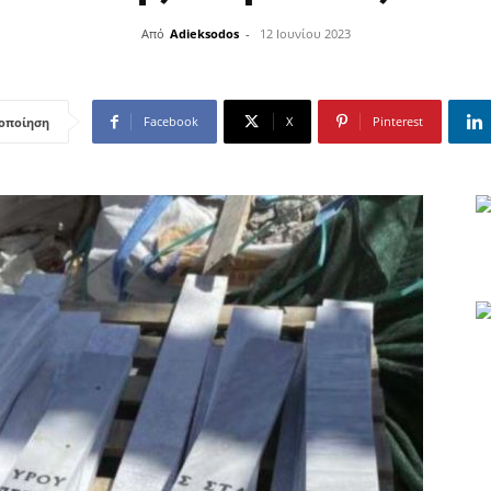
Από
Adieksodos
-
12 Ιουνίου 2023
Facebook
X
Pinterest
οποίηση