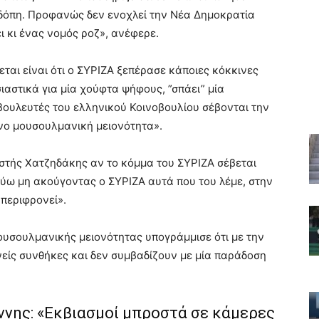
οδόπη. Προφανώς δεν ενοχλεί την Νέα Δημοκρατία
ει κι ένας νομός ροζ», ανέφερε.
εται είναι ότι ο ΣΥΡΙΖΑ ξεπέρασε κάποιες κόκκινες
αστικά για μία χούφτα ψήφους, ”σπάει” μία
βουλευτές του ελληνικού Κοινοβουλίου σέβονται την
νο μουσουλμανική μειονότητα».
στής Χατζηδάκης αν το κόμμα του ΣΥΡΙΖΑ σέβεται
ύω μη ακούγοντας ο ΣΥΡΙΖΑ αυτά που του λέμε, στην
περιφρονεί».
ουσουλμανικής μειονότητας υπογράμμισε ότι με την
νείς συνθήκες και δεν συμβαδίζουν με μία παράδοση
ννης: «Εκβιασμοί μπροστά σε κάμερες