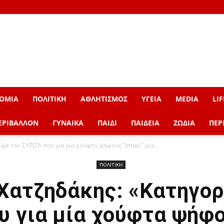
ΟΜΙΑ
ΠΟΛΙΤΙΚΗ
ΑΘΛΗΤΙΣΜΟΣ
ΥΓΕΙΑ
MEDIA
LIF
ΕΡΙΒΑΛΛΟΝ
ΓΥΝΑΙΚΑ
ΠΑΙΔΙ
ΠΑΙΔΕΙΑ
ΖΩΔΙΑ
ΠΕΡ
ε τον ΣΥΡΙΖΑ που για μία χούφτα ψήφους ”σπάει” μία...
ΠΟΛΙΤΙΚΗ
Χατζηδάκης: «Κατηγορ
υ για μία χούφτα ψήφο