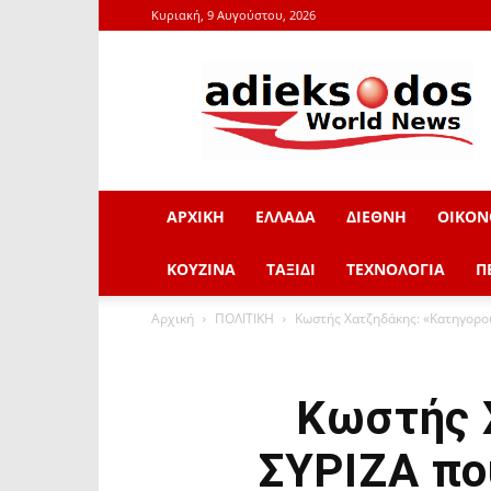
Κυριακή, 9 Αυγούστου, 2026
adieksodos.gr
ΑΡΧΙΚΗ
ΕΛΛΑΔΑ
ΔΙΕΘΝΗ
ΟΙΚΟΝ
ΚΟΥΖΙΝΑ
ΤΑΞΙΔΙ
ΤΕΧΝΟΛΟΓΙΑ
Π
Αρχική
ΠΟΛΙΤΙΚΗ
Κωστής Χατζηδάκης: «Κατηγορούμ
Κωστής 
ΣΥΡΙΖΑ πο