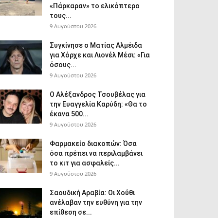
«Πάρκαραν» το ελικόπτερο
τους...
9 Αυγούστου 2026
Συγκίνησε ο Ματίας Αλμέιδα
για Χόρχε και Λιονέλ Μέσι: «Για
όσους...
9 Αυγούστου 2026
Ο Αλέξανδρος Τσουβέλας για
την Ευαγγελία Καρύδη: «Θα το
έκανα 500...
9 Αυγούστου 2026
Φαρμακείο διακοπών: Όσα
όσα πρέπει να περιλαμβάνει
το κιτ για ασφαλείς...
9 Αυγούστου 2026
Σαουδική Αραβία: Οι Χούθι
ανέλαβαν την ευθύνη για την
επίθεση σε...