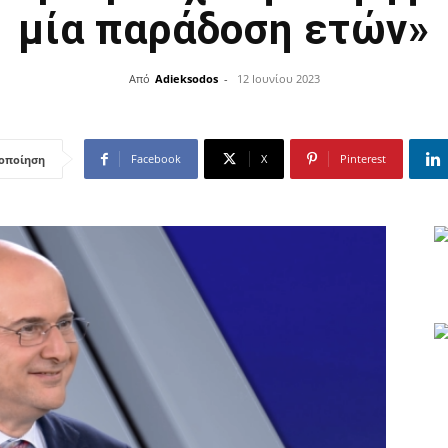
μία παράδοση ετών»
Από
Adieksodos
-
12 Ιουνίου 2023
Facebook
X
Pinterest
οποίηση