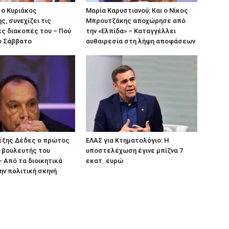
 ο Κυριάκος
Μαρία Καρυστιανού: Και ο Νίκος
, συνεχίζει τις
Μπρουτζάκης αποχώρησε από
ς διακοπές του – Πού
την «Ελπίδα» – Καταγγέλλει
ο Σάββατο
αυθαιρεσία στη λήψη αποφάσεων
λέξης Δέδες ο πρώτος
ΕΛΑΣ για Κτηματολόγιο: Η
 βουλευτής του
υποστελέχωση έγινε μπίζνα 7
 Από τα διοικητικά
εκατ. ευρώ
ην πολιτική σκηνή