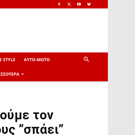
E STYLE
AYTO-ΜOTO
ΙΣΣΟΤΕΡΑ
ούμε τον
υς ”σπάει”