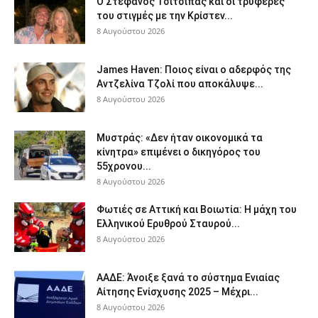
Ο Στέφανος Τσιτσιπάς και οι τρυφερές
του στιγμές με την Κρίστεν...
8 Αυγούστου 2026
James Haven: Ποιος είναι ο αδερφός της
Αντζελίνα Τζολί που αποκάλυψε...
8 Αυγούστου 2026
Μυστράς: «Δεν ήταν οικονομικά τα
κίνητρα» επιμένει ο δικηγόρος του
55χρονου...
8 Αυγούστου 2026
Φωτιές σε Αττική και Βοιωτία: Η μάχη του
Ελληνικού Ερυθρού Σταυρού...
8 Αυγούστου 2026
ΑΑΔΕ: Άνοιξε ξανά το σύστημα Ενιαίας
Αίτησης Ενίσχυσης 2025 – Μέχρι...
8 Αυγούστου 2026